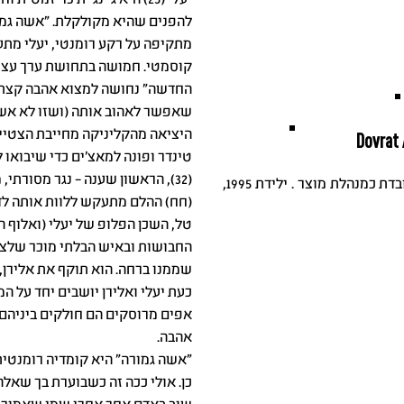
יעלי (25) היא ג'ינג'ית כריזמ
להפנים שהיא מקולקלת. "אשה גמ
מתקיפה על רקע רומנטי, יעלי מתע
החדשה" נחושה למצוא אהבה קצת פ
שאפשר לאהוב אותה (ושזו לא אש
היציאה מהקליניקה מחייבת הצטייד
Dovrat 
טינדר ופונה למאצ'ים כדי שיבואו 
(32), הראשון שענה – נגר מסורת
שחקנית, סטנדאפיסטית ויוצרת. עובדת כמנהלת מוצר . ילידת 1995,
(חח) ההלם מתעקש ללוות אותה לד
טל, השכן הפלופ של יעלי (ואלוף הא
החבושות ובאיש הבלתי מוכר שלצד
שממנו ברחה. הוא תוקף את אלירן,
כעת יעלי ואלירן יושבים יחד על ה
אפים מרוסקים הם חולקים ביניהם ר
אהבה.
"אשה גמורה" היא קומדיה רומנטית
כן. אולי ככה זה כשבוערת בך שאלה