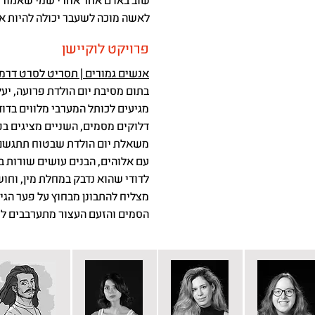
שוב באדם אחר אחרי שמי שאמור הי
לאשה מוכה לשעבר יכולה להיות א
פרויקט לוקיישן
אנשים גמורים | תסריט לסרט דרמה
דלוקים מסמים, השניים מציגים בפ
משאלת יום הולדת שבטוח תתגשם. 
עם אלוהים, הבנים עושים שורות ב
לדודי שהוא נדבק במחלת מין, וחוש
מצליח להתבונן מבחוץ על פער הגיל
הסמים והזעם העצור מתערבבים לו ב