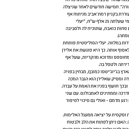
טית וחכמה שהחיים בצל האלימות גרמו לה
ורה". חמישה חודשים לאחר שניצלה
וררת בקניון רמת־אביב מניתוח אף
קוסמטי. חמושה בתחושת ערך עצמי שעלתה 25 אלף ש"ח, "יעלי
חות כואבת, שתוכיח לה ולסביבה
מתה).
ות במלווה. יעלי הסוליסטית פותחת
לאסוף אותה. כך היא פוגשת את אלירן
י, מחוספס ומדוכא מהקריות, שעל אף
ירתה ולטפל בה.
רץ בג'יוג'יטסו כמובן), מבחין בפניה
ה ומסיק שאלירן הוא הגבר המכה
 ובכך חושף בפניו את האמת על עברה.
מדרכה וממתינים לאמבולנס. עם שני
גע מדמם – ואולי גם סיכוי לסיפור
 וסקסית על יציאה ממעגל האלימות.
: האם ניתן לפתוח את הלב ולבטוח