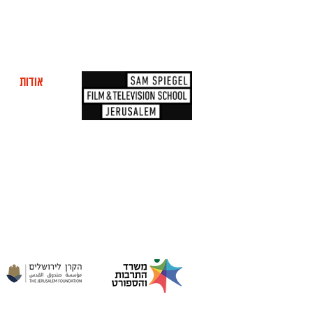
אודות
מוע
ה
המפיק