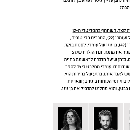
ה להגן עלייך ניסה לפגוע בך? והאם
הבה?
 קצר, השתתף בתסריטרי ה-12
בתום מסיבת יום הולדת פרועה, יעל ועומרי (22), החברים הכי טובים,
מגיעים לכותל המערבי מלווים בדודי (49), בן זוגו של עומרי. לפנות בוקר,
ניה את מתנת יום ההולדת שלה:
בזמן שיעל מדברת לראשונה בחייה
שירותים. עומרי מתלבט כיצד לספר
ש לאבד אותו. ברגע של בהירות הוא
ים ויחסי הכוחות ביניהם; שאריות
בטן, והוא מחליט להדביק את בן זוגו.