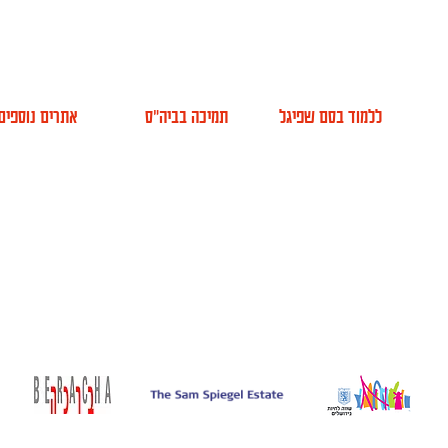
ללמוד בסם שפיגל
תמיכה בביה"ס
אתרים נוספים
אודות
למה סם שפיגל
הקמפוס החדש
א
ועד מנהל
מסלולי לימוד
תמיכה בביה"ס
VOD
צה ציבורית
לימודי חוץ
שותפים
MA
צוות ביה"ס
ימים פתוחים
סיפור שלנו
הרשמה
בוגרים
צוות הוראה
עמיתי כבוד
 סם שפיגל