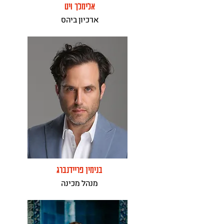
אלימלך ויט
ארכיון ביהס
בנימין פריידנברג
מנהל מכינה