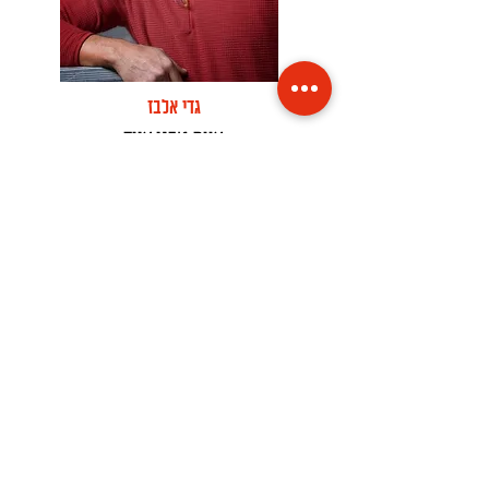
גדי אלבז
צוות טכני ציוד
דברה פיקסלר