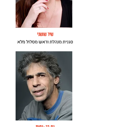
שיר שושני
סגנית מנהלת וראש מסלול מלא
נס בר-נחום