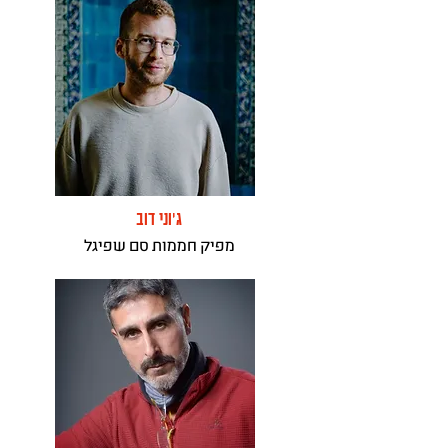
ג'וני דוב
מפיק חממות סם שפיגל