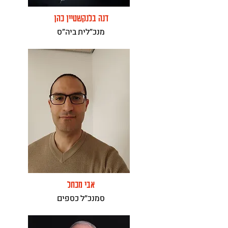
דנה בלנקשטיין כהן
מנכ"לית ביה"ס
אבי מכחל
סמנכ"ל כספים