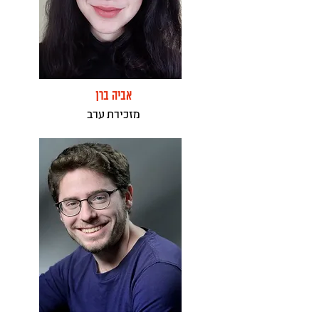
אביה ברן
מזכירת ערב