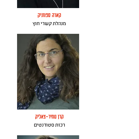
קארה ספוזניק
מנהלת קשרי חוץ
קרן טמיר-צאליק
רכזת סטודנטים