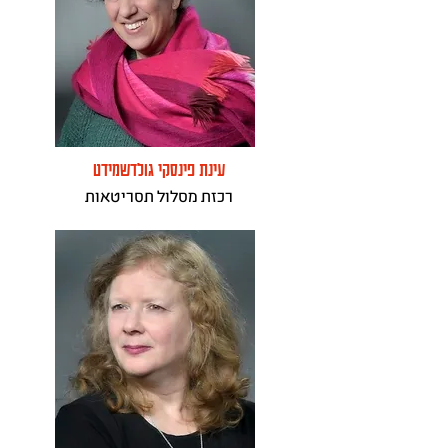
עינת פינסקי גולדשמידט
רכזת מסלול תסריטאות