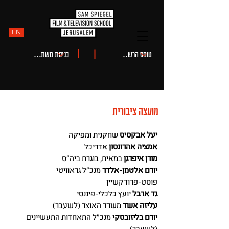
EN
מועצה ציבורית
יעל אבקסיס
שחקנית ומפיקה
אמציה אהרונסון
אדריכל
מורן איפרגן
במאית, בוגרת ביה"ס
יורם אלטמן-אלדר
מנכ"ל גראוויטי
פוסט-פרודקשיין
גד ארבל
יועץ כלכלי-פיננסי
עליזה אשד
משרד האוצר (לשעבר)
יורם בליזובסקי
מנכ"ל התאחדות התעשיינים