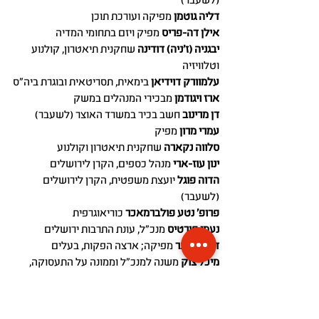
(לשעבר)
דליה גוטמן
מפיקה ועורכת תוכן
אילן דה-פריס
מפיק ויזם בתחומי המדיה
יבגניה (ז'ניה) דודינה
שחקנית תיאטרון, קולנוע
וטלוויזיה
עלמוורק דוידיאן
בימאית, תסריטאית ובוגרת ביה"ס
ארז ויגודמן
מבכירי המנהלים במשק
דן מרינוב
חשב בכיר במשרד האוצר (לשעבר)
עמרי מרון
מפיק
סלווה נקארה
שחקנית תיאטרון וקולנוע
ינון עוז-ארי
מנהל כספים, הקרן לירושלים
הדוה פוגל
יועצת משפטית, הקרן לירושלים
(לשעבר)
פרופ' נטע פולברמאכר
כוריאוגרפית
נעמי פורטיס
מנכ"ל, עונת התרבות ירושלים
דפנה פרנר
מפיקה; ארצה הפקות, בעלים
מיכל צוק
משנה למנכ"ל וממונה על התעסוקה,
משרד העבודה והרווחה
רפי קסטן
מנהל שותף בקרן JVP
ד"ר נועה רגב
מנכ"לית קרן הקולנוע הישראלי