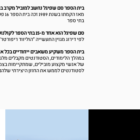
בית הספר סם שפיגל נחשב למוביל מקרב בת
מאז 
בתי ספר
סם שפיגל הוא אחד מ-15 בתי הספר לקולנוע הטובים בעולם מחוץ לארה"ב
לפי דירוג מגזין התעשייה "הוליווד ריפורטר" – ו
בית הספר משקיע משאבים ייחודיים בכל א
במהלך הלימודים, הסטודנטים מקבלים מלגות
של אנשי מקצוע מובילים, שמתקיימות בצמו
לסטודנטים לממש את החזון היצירתי שלהם