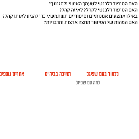
האם הסיפור רלבנטי לטעמך האישי ולסגנונך?
האם הסיפור רלבנטי לקהל? לאיזה קהל?
באילו אמצעים אמנותיים וסיפוריים תשתמש/י כדי להגיע לאותו קהל?
האם המהות של הסיפור תחצה ארצות ותרבויות?
ללמוד בסם שפיגל
תמיכה בביה"ס
אתרים נוספים
אודות
למה סם שפיגל
הקמפוס החדש
א
ועד מנהל
מסלולי לימוד
תמיכה בביה"ס
VOD
צה ציבורית
לימודי חוץ
שותפים
MA
צוות ביה"ס
ימים פתוחים
סיפור שלנו
הרשמה
בוגרים
צוות הוראה
עמיתי כבוד