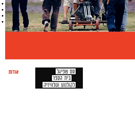
אודות
מוע
ה