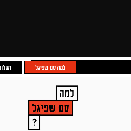
למה סם שפיגל
מסלולי