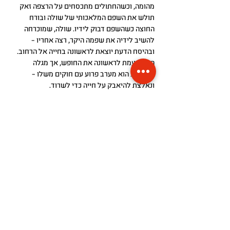
מהומה, וכשהחתולים מתכסחים על הרצפה זאק
תולש את השפם המלאכותי של שולה ובורח
החוצה כשהשפם דבוק לידיו. שולה, שמוכרחה
להשיב לידיה את שפמה היקר, רצה אחריו –
ובהיסח הדעת יוצאת לראשונה בחייה אל הרחוב.
היא טועמת לראשונה את החופש, אך מגלה
שהרחוב הוא מערב פרוע עם חוקים משלו –
ונאלצת להיאבק על חייה כדי לשרוד.
"שולה" הוא סרט אורבני קודר ומצחיק, מסע אל
מעמקי תל־אביב החפורה וחתוליה הנרדפים.
במרכזו עומדת חתולת בית במשבר קיומי שמנסה
לגלות מי היא באמת.
פרויקט לוקיישן
הצהרת נגישות