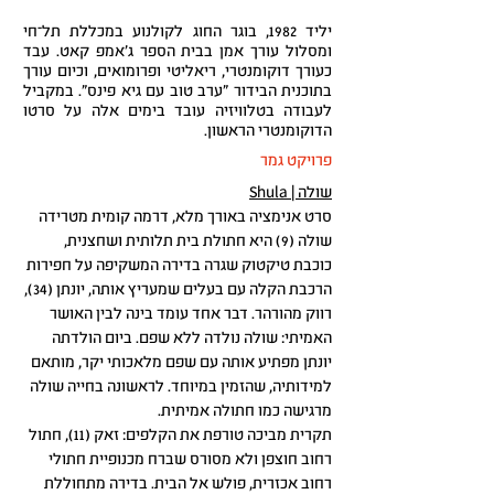
יליד 1982, בוגר החוג לקולנוע במכללת תל־חי
ומסלול עורך אמן בבית הספר ג'אמפ קאט. עבד
כעורך דוקומנטרי, ריאליטי ופרומואים, וכיום עורך
בתוכנית הבידור "ערב טוב עם גיא פינס". במקביל
לעבודה בטלוויזיה עובד בימים אלה על סרטו
הדוקומנטרי הראשון.
פרויקט גמר
שולה | Shula
סרט אנימציה באורך מלא, דרמה קומית מטרידה
שולה (9) היא חתולת בית תלותית ושחצנית,
כוכבת טיקטוק שגרה בדירה המשקיפה על חפירות
הרכבת הקלה עם בעלים שמעריץ אותה, יונתן (34),
רווק מהורהר. דבר אחד עומד בינה לבין האושר
האמיתי: שולה נולדה ללא שפם. ביום הולדתה
יונתן מפתיע אותה עם שפם מלאכותי יקר, מותאם
למידותיה, שהזמין במיוחד. לראשונה בחייה שולה
מרגישה כמו חתולה אמיתית.
תקרית מביכה טורפת את הקלפים: זאק (11), חתול
רחוב חוצפן ולא מסורס שברח מכנופיית חתולי
רחוב אכזרית, פולש אל הבית. בדירה מתחוללת