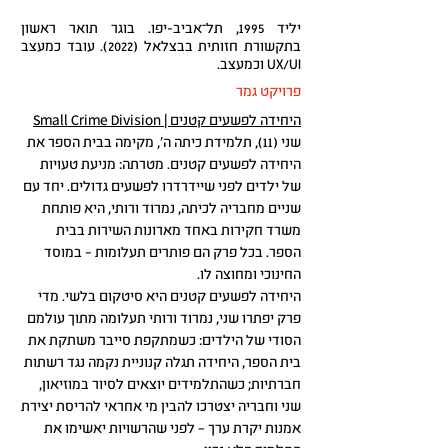
יליד 1995, תל־אביב-יפו. בוגר תואר ראשון
בתקשורת חזותית בבצלאל (2022). עובד כמעצב
UX/UI וכמעצב.
פרויקט גמר
היחידה לפשעים קטנים | Small Crime Division
שני (11), תלמידת כיתה ה', מקימה בבית הספר את
היחידה לפשעים קטנים. מטרתה: מניעת טעויות
של ילדים לפני שיידרדרו לפשעים גדולים. יחד עם
שניים מחבריה לכיתה, נמרוד
ורותי, היא פותחת
משרד חקירות באחד מארונות השירות בבית
הספר. בכל פרק הם פותרים תעלומות – במוסד
החינוכי ומחוצה לו.
היחידה לפשעים קטנים היא סיטקום בלשי. מדי
פרק יפתרו שני, נמרוד ורותי תעלומה מתוך עולמם
הסודי של הילדים: כשמתקפת סייבר משתקת את
בית הספר, היחידה תגלה קנוניית נקמה נגד רשתות
חברתיות; כשהתלמידים יוצאים לסיור במוזיאון,
שני וחבריה יצטרכו להבין מי אחראי להריסת יצירת
אמנות יקרת ערך – לפני שהרשויות יאשימו את