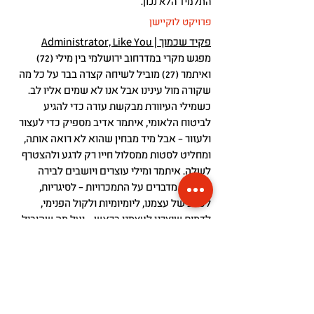
התלמיד הלא נכון.
פרויקט לוקיישן
פקיד שכמוך | Administrator, Like You
מפגש מקרי במדרחוב ירושלמי בין מילי (72)
ואיתמר (27) מוביל לשיחה קצרה בבר על כל מה
שקורה מול עינינו אבל אנו לא שמים אליו לב.
כשמילי העיוורת מבקשת עזרה כדי להגיע
לביטוח הלאומי, איתמר אדיב מספיק כדי לעצור
ולעזור – אבל מיד מבחין שהוא לא רואה אותה,
ומחליט לסטות ממסלול חייו רק לרגע ולהצטרף
לשלה. איתמר ומילי עוצרים ויושבים לבירה
ונרגילה, מדברים על התמכרויות – לסיגריות,
לכאב של עצמנו, ליומיומיות ולקול הפנימי,
לדמות שיצרנו לעצמנו בראש – ועל מה שהוביל
אותם לנקודה המסוימת שבה בחרו לשבת רגע
יחד במקום לברוח לכל מקום אחר. "פקיד
שכמוך" מספר על מילי, שצריכה הכוונה, ואיתמר,
שאמור לכוון אותה אך זקוק בעצמו להכוונה –
אולי אפילו יותר ממנה. למרות שהיא לא יכולה