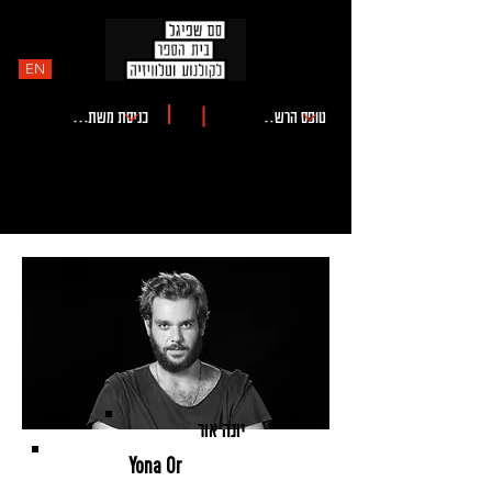
EN
יונה אור
Yona Or