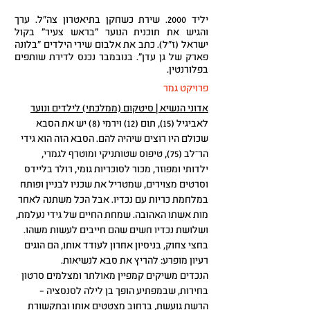
יליד 2000. שירת כשחקן בתיאטרון צה"ל. ערך
והגיש את תוכנית הנוער "בראש צעיר" בקול
ישראל (ז"ל). כתב את אלבום שירי הילדים "בלונה
פארק של גן עדן". בנובמבר נכנס לדירת שותפים
בפלורנטין.
פרויקט גמר
אדוני הנשיא | סיטקום (ממלכתי) לילדים ונוער
לאביגיל (15), תום (12) וירמי (8) יש את הסבא
שכולם היו רוצים שיהיה להם. הסבא הזה הוא גידי
הר־לב (75), טיפוס שטותניקי ומוטרף לגמרי,
ילדותי ומפוזר, מכור לסוכריות גומי, רולר בליידס
וסרטים מצוירים, שמטריל את שכניו לבניין ופותח
במלחמת כריות עם נכדיו. אבל הכל משתנה לאחר
מות אשתו האהובה. שמחת החיים של גידי נעלמת,
ושלושת נכדיו חשים שהם חייבים לעשות משהו.
בחצי צחוק, בניסיון אחרון לעודד אותו, הם הוגים
רעיון מופרע: להריץ את סבא לנשיאות.
הנכדים משיקים קמפיין מאולתר ומצלמים סרטון
בחירות, שבמפתיע הופך בן לילה לסנסציה –
הרשת גועשת, ברחוב מצטטים אותו ובתקשורת