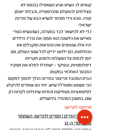
קנאים לו. השיא מגיע כשאפילו בכנסת לא
מצליחים להתעלם מההיסטריה, והבלתי יאומן
קורה. סבא גידי מוכתר לנשיא הבא של מדינת
ישראל!
כדי לא להישאר לבד במערכה, כשהנשיא הטרי
מאייש את הלשכה הוא ממנה את נכדיו. הילדים
יהיו אלה שנותנים את ההוראות ומקבלים את
ההחלטות, הם ילחצו ידיים לכל שועי העולם, וגם
ינסו לכסות על הפשלות ולמנוע תקריות
דיפלומטיות, ובעיקר – ישתדלו למלא את תפקיד
המבוגר האחראי במקומו.
הבית המכובד והייצוגי במדינה הולך להפוך למקום
הכי משוגע ומטורלל שיש. יחד הם עומדים להיקלע
לסיטואציות מצחיקות והזויות שיכולות לקרות רק
שם, במשכן המהודר בירושלים.
פרויקט לוקיישן
כי אנחנו יהודים | תסריט לוקיישן, השתתף
בתסריטרי ה-12
אמנון הוא תלמיד כיתה י"א נאיבי ואוהב. כשבת