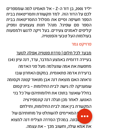
יליד 2001, בן דור ה-Z – אל תאמינו למה שמספרים
לכם על הדור הזה. למד תקשורת ותסריטאות בבית
הספר חשיפה וסיים את מסלול התסריטאות בבית
הספר סם שפיגל. מנהל חנות צעצועים ומפיק
קליפים לאמנים צעירים. בעל זיקה לרגש ולמסעות
בעולמות העל טבעי והפנטזיה.
פרויקט גמר
מבעד לכל חלום | סדרת פנטזיה אפלה לנוער
בעיירה דרומית באמצע המדבר, ערד, דנה עיון (14)
מחפשת את אמה שנעלמה מעל פני האדמה
ברעידת אדמה פתאומית. במקום האחרון שבו
נראתה האם מוצאת דנה אבן מטאור קטנה וקסומה
שמעניקה לה גישה לבית החלומות – בית קסום
בחלל שאוצר בתוכו את חלומותיהם של כל בני
האנוש. לאחר מכן תגלה דנה קונספירציה
המקשרת בין אמה לבית החלומות, ותילחם
בסיוטים המאיימים להשתלט על מוחותיהם של
ילדי השכונה. במהלך הסדרה תצליח דנה למצוא
את אמא שלה, וחשוב מכך – את עצמה.
פרויקט לוקיישן