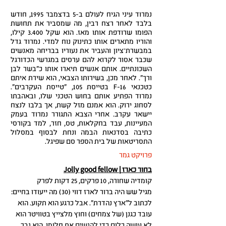
נמרוד עיני הגיח לעולם ב-5 בדצמבר 1995, חודש
בלבד לאחר רצח רבין, מה שמסביר את תחושת
הפומו שרודפת אותו מאז. הוא שקל 3.400 קילו,
והוריו מתארים אותו כתינוק נוח למדי. נמרוד גדל
במבשרת־ציון והעביר את נעוריו בבריחה מאנשים
שכבר אסור לקרוא להם ערסים במגרשי הכדורגל
השכונתיים. אותם אנשים תיארו אותו כ"בשר לבן
ורך". לאחר מכן, בשירותו הצבאי, הוא שירת איתם
כטכנאי F-16 בטייסת 105, "טייסת העקרבים".
נמרוד הפתיע אותם בחוש הטכני שלו, ובאהבתו
לסחוג ירוק. הוא אמנם מזל קשת, אך בלבו לנצח
יישאר עקרב. אחרי הצבא התגורר נמרוד בעמק
המעיינות, עבד בחקלאות, טס, חזר, למד בקורסי
כתיבה בסדנאות הבמה ונחת לבסוף במסלול
התסריטאות של בית הספר סם שפיגל.
פרויקט גמר
בחור כארז
|
Jolly good fellow
קומדיה שחורה, 10 פרקים, 25 דקות לפרק
מגיל שש היה ברור לארז דווי (30) מה ייעודו בחיים:
לכתוב ל"ארץ נהדרת". אבל כרגע הוא תקוע. הוא
עובד כגנן (של צמחים) וחוץ מלצייץ בטוויטר הוא
לא עושה כלום כדי להגשים את חלומו. הוא גבר