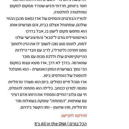
חסר ביטחון, חרדתי ורגיש שנודד ממקום למקום
ומחלטורה לחלטורה.
להוריו הבורגנים והסחים של ארז נמאס מהבן ההזוי
שלהם, שמתנחל אצלם בבית, והם מגרשים אותו.
הוא מחפש מקום לישון בו, אבל בדרכו
האינפנטילית גורם ל"סבא" (המיצובישי שלו)
למות, לזוגתו נטע (28) לנשוך לו את הזין ולחתוך
ממנו חתיכה (ליטרלי), לריב עם חברי הילדות
ההייטקיסטים שלו וללכת מכות עם מוכר
שווארמה. בדרך לא דרך, ארז מוצא עצמו במקום
הכי נמוך בשרשרת המזון האנושית – הוא מתגלגל
להוסטל של הומלסים ביפו.
ארז מנהל חיים כפולים. ביום הוא משדר נורמליות
ומנסה לפרוץ ככותב. בלילה הוא מתחזה להומלס,
חי עם עלובי החיים ומסתיר את היותו אדם רציני
עם שאיפות. "המתחזה" עוסקת בשאלות מהי
נורמליות, מהו שיגעון – ומה הקשר ביניהם.
פרויקט לוקיישן
הכל בגנים | It's All in the DNA