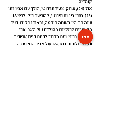
קומדיה
ארז (24), שחקן צעיר ונוירוטי, הולך עם אביו רוני
(55), סוכן ביטוח נוירוטי, להופעת רוק. לפני 18
שנה הם היו באותה הופעה, ובאותו מקום. כעת
הם שבים לרגל יום ההולדת של האב. ארז
מתבייש ברוני, ומת מפחד לחיות חיים אפורים
ונטולי חלומות כמו אלו של אביו. הוא מנסה
להתגבר על חרדותיו ולהעביר עם אבא שלו כמה
שעות נורמליות. הוא לא מצליח. רוני "שורף" את
ארז כשהוא מתחיל עם מישהי: הוא יורד על
הצגת הילדים שארז משתתף בה, וכשמתברר
שרוני קנה כרטיסים להופעה בתאריך אחר – ארז
מתחרפן.
"הכל בגנים" מספר על קשר מורכב בין אבא לבן,
שמכיל בתוכו קשת של רגשות, פער דורי, גבריות
ורצון להתנתק לצד חיבור שאי אפשר לברוח
ממנו. החיבור בין ארז לרוני טמון בהומור, לאו
דווקא הומור טוב, שבזכותו הם מצליחים
להתחבר מחדש כאבא ובן ולמצוא דרך להיכנס
להופעה – כנגד כל הסיכויים.