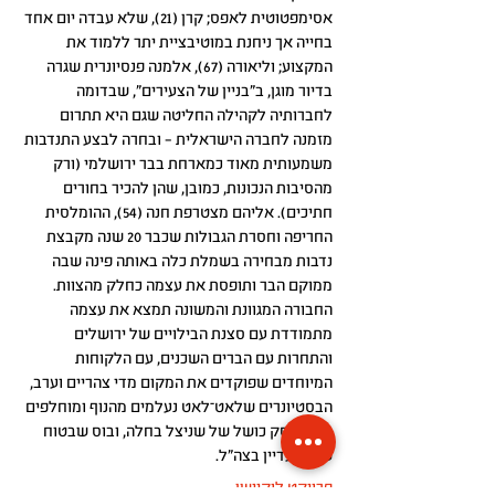
אסימפטוטית לאפס; קרן (21), שלא עבדה יום אחד
בחייה אך ניחנת במוטיבציית יתר ללמוד את
המקצוע; וליאורה (67), אלמנה פנסיונרית שגרה
בדיור מוגן, ב"בניין של הצעירים", שבדומה
לחברותיה לקהילה החליטה שגם היא תתרום
מזמנה לחברה הישראלית – ובחרה לבצע התנדבות
משמעותית מאוד כמארחת בבר ירושלמי (ורק
מהסיבות הנכונות, כמובן, שהן להכיר בחורים
חתיכים). אליהם מצטרפת חנה (54), ההומלסית
החריפה וחסרת הגבולות שכבר 20 שנה מקבצת
נדבות מבחירה בשמלת כלה באותה פינה שבה
ממוקם הבר ותופסת את עצמה כחלק מהצוות.
החבורה המגוונת והמשונה תמצא את עצמה
מתמודדת עם סצנת הבילויים של ירושלים
והתחרות עם הברים השכנים, עם הלקוחות
המיוחדים שפוקדים את המקום מדי צהריים וערב,
הבסטיונרים שלאט־לאט נעלמים מהנוף ומוחלפים
בעוד עסק כושל של שניצל בחלה, ובוס שבטוח
שהוא עדיין בצה"ל.
פרויקט לוקיישן