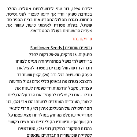
ילידת 1996, דור שני לירושלמיות אסלית. החלה
בכתיבת ספוקן וורד אך ידעה לעצור לפני גסיסת
התחום. בוגרת מסלול התסריטאות בבית הספר סם
שפיגל. בעלת סטודיו לאימוני כושר, עושה את
צעדיה הראשונים בעולם הסטנד־אפ.
פרויקט גמר
גרעינים שחורים | Sunflower Seeds
סיטקום, 16 פרקים, 20–25 דקות לפרק
בר ירושלמי כושל במחנה־יהודה מגייס לצוותו
חבורה חדשה של עובדים במטרה להציל את
העסק מפשיטת רגל. נדב (24), קצין ששוחרר
מהצבא בטרם עת ובאופן כללי אדם נטול מודעות
עצמית, מקבל הזדמנות חד פעמית לשנות את
גורלו – אם רק יצליח להעמיד את הבר על הרגליים.
לצערו, העובדים העומדים לרשותו הם ארי (32), בנו
חסר היכולת של הבעלים; אית'ן (47), חרדי ליטאי
אמריקאי שנמלט מהחוק במולדתו ומצא עצמו על
תקן שף אף שכישוריו הקולינריים מתמצים בקושי
בהכנת פופקורן במיקרו; רוני (23), סטודנטית
לפיזיקה שכישוריה החברתיים שואפים