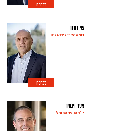
לברכה
שי דורון
נשיא הקרן לירושלים
לברכה
אסף ויטמן
יו"ר הוועד המנהל