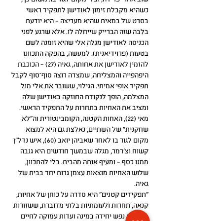
כשהיא מקבלת זימון לאודישן לתפקיד ראשי
בסרט של במאית שהיא מעריצה – היא יודעת
בלִבה שזה הברייק שייחלה לו. אלא שרגע לפני
הכניסה לאודישן מגלה אלי שהיא זומנה לשם
בטעות (פרוידיאנית). למעשה, בהפקה התכוונו
להזמין לאודישן את אחותה, גאיה (27) – הכוכבת
היפהפייה והמצליחה, שמצדה רוצה סוף־סוף לקבל
תפקיד אופי אמיתי. הגילוי, ששובר את אלי מול
המצלמה, הופך לנקודת החוזקה באודישן שלה
ומציב את האחיות בתחרות על התפקיד הראשי.
מאי (22), האחות הקטנה, הקומבינטורית וה"לא
שחקנית" של השתיים, נאלצת גם היא למצוא
מקום לגור בו לאחר שאביהן יואב (60), איש נדל"ן
קשוח וצ'רמר, מגלה שבמשך חודשים היא גנבה
ממנו כסף – ומעיף אותה מהבית. בלי להתכוון,
שלוש האחיות מוצאות עצמן גרות יחד בבית של
גאיה.
"תפקידים קטנים" היא סדרה על כוחן של אחיות,
קנאה, תחרות ולעומתיות בלתי מדוברת, ששזורות
בחברות נפש יחידה במינה ועדות עמוקה לחיים