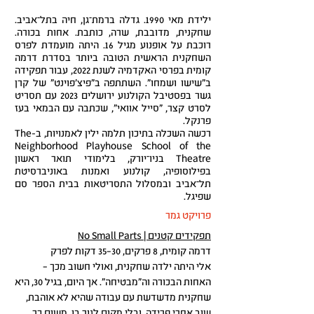
ילידת מאי 1990. גדלה ברמת־גן, חיה בתל־אביב.
שחקנית, מדובבת, שרה, כותבת. אחות בכורה.
רוכבת על אופנוע מגיל 16. היתה מועמדת לפרס
השחקנית הראשית הטובה ביותר בסדרת דרמה
קומית בפרסי האקדמיה לשנת 2022, עבור תפקידה
ב"שישו ושמחו". השתתפה ב"פיצ'פוינט" של קרן
גשר בפסטיבל הקולנוע ירושלים 2023 עם תסריט
לסרט קצר, "סייל אוואי", שכתבה עם הבמאי בעז
פרנקל.
רכשה השכלה בתיכון תלמה ילין לאמנויות, ב-The
Neighborhood Playhouse School of the
Theatre בניו־יורק, בלימודי תואר ראשון
בפילוסופיה, קולנוע ואמנות באוניברסיטת
תל־אביב ובמסלול התסריטאות בבית הספר סם
שפיגל.
פרויקט גמר
תפקידים קטנים | No Small Parts
דרמה קומית, 8 פרקים, 30–35 דקות לפרק
אלי היתה ילדה שחקנית, ואולי חשוב מכך –
האחות הבכורה וה"מבטיחה". אך היום, בגיל 30, היא
שחקנית מדשדשת עם עבודה שהיא לא אוהבת,
שוב אחרי פרידה, ובלי מקום לגור בו. משום כך,