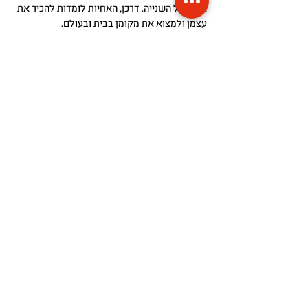
אחת של השנייה. דרכן, האחיות לומדות להכיר את
עצמן ולמצוא את מקומן בבית ובעולם.
פרויקט לוקיישן
אין דלת | No Door
תסריט לסרט קצר
אלי (30) חוזרת לבית ילדותה ומוצאת אותו נעול,
ואת כל חפציה מונחים בערימה ברחוב ליד שער
הכניסה. היא מנסה לפרוץ אל תוך הבית שבו
גדלה, נקלעת לעימות עם שכנה מבוגרת ומנסה
לשכנע פורץ מנעולים וצמד שוטרים משונים
שהיא אכן שייכת לבית הזה. לבסוף היא מגלה
שאין לה בית לחזור אליו.
הצהרת נגישות
מפת אתר