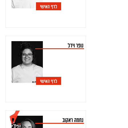
לדף האישי
נופר וידל
לדף האישי
נחמה ראקוב