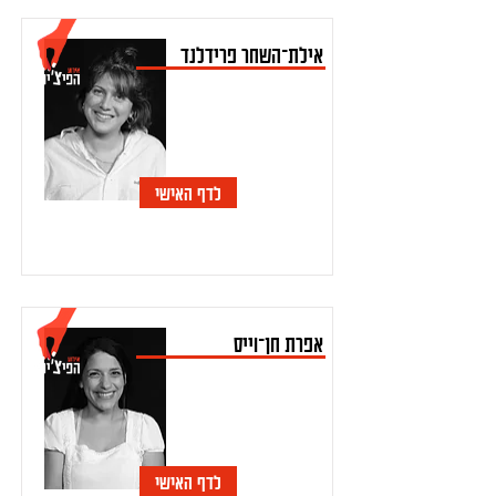
אילת־השחר פרידלנד
לדף האישי
אפרת חן־וייס
לדף האישי