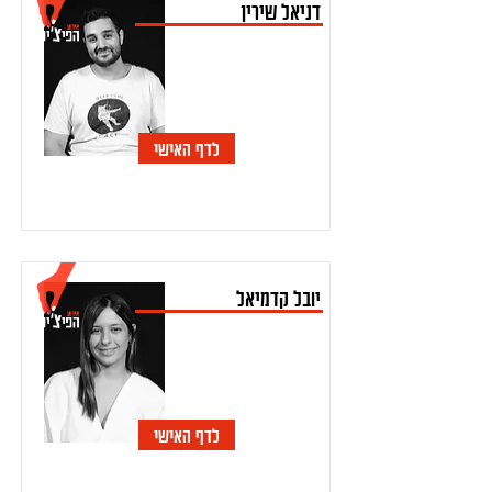
דניאל שירין
לדף האישי
יובל קדמיאל
לדף האישי