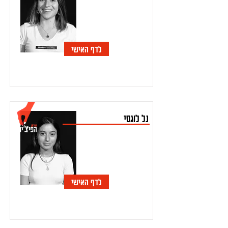
לדף האישי
נל לוגסי
לדף האישי