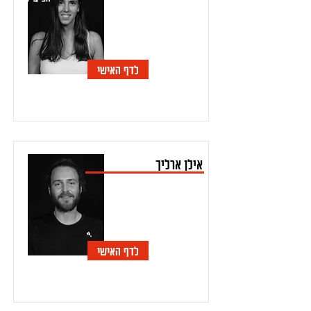
לדף האישי
אילן ארליך
לדף האישי