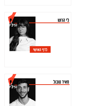
לי הרוש
לדף האישי
מאיר טובול