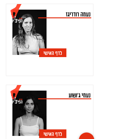
נעמה רודריגז
לדף האישי
נעמי ג'ושוע
לדף האישי