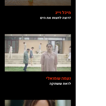
מיכל וייג
?רוצה לחצות את הים
נעמה שמואלי
לזאת ששתקה