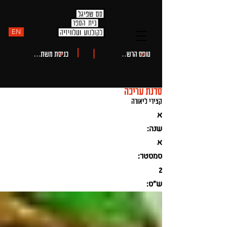
EN
סדנת עריכה
קצירי ליאורה
א
שנה:
א
סמסטר:
2
ש"ס: