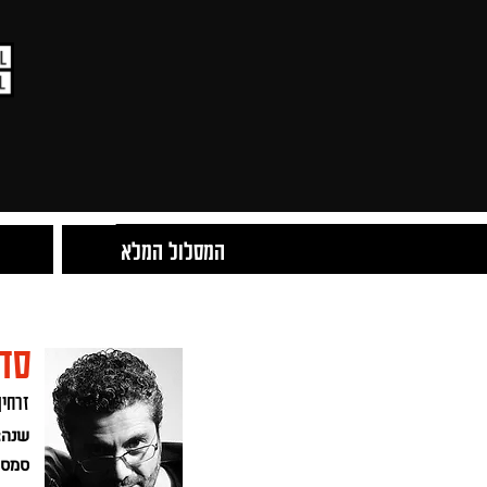
המסלול המלא
סדנ
זרחין
שנה:
סמסט