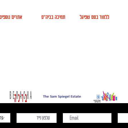
ללמוד בסם שפיגל
תמיכה בביה"ס
אתרים נוספים
אודות
למה סם שפיגל
הקמפוס החדש
א
ועד מנהל
מסלולי לימוד
תמיכה בביה"ס
VOD
צה ציבורית
לימודי חוץ
שותפים
MA
צוות ביה"ס
ימים פתוחים
סיפור שלנו
הרשמה
בוגרים
צוות הוראה
עמיתי כבוד
 סם שפיגל