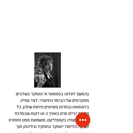
בהמשך לסדנה בסמסטר א' נתמקד בשלבים
מתקדמים של הבימוי התיעודי. לצד צפייה
בדוגמאות נבחרות מסרטים וניתוח שלהן, כל
תלמיד יביים סרט באורך כ-10 דקות שבמרכזו
דמות המצויה בקונפליקט, מושפעת ממנו וחותרת
לשינוי. הלימוד יתמקד בתחקיר ובליהוק תוך