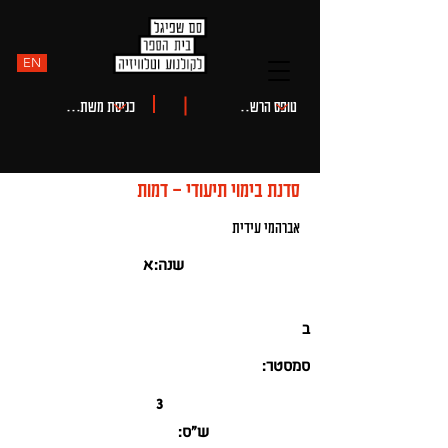
EN
סדנת בימוי תיעודי - דמות
אברהמי עידית
שנה:
א
ב
סמסטר:
3
ש"ס: