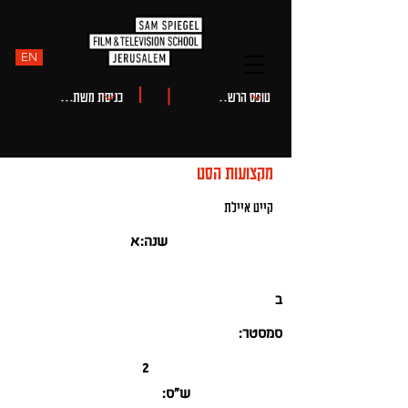
EN
מקצועות הסט
קייט איילת
שנה:
א
ב
סמסטר:
2
ש"ס: