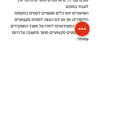
סטים עם ילדים או סטים המוניים ונלמד איך
לעבוד בתוכם.
השיעורים יתנו כלים מעשיים לסטים בתקופת
הלימודים, אך גם יהוו הצצה לסטים מקצועיים
וגדולים. הסטודנטים ילמדו על מערך התפקידים
הרחב בסטים מקצועיים מתוך מחשבה על היום
שאחרי.
דרך הכרת התפקידים השונים והתכונות הנדרשות
לכל תפקיד הסטודנטים יוכלו לקבל מושג טוב
יותר על האפשרויות העומדות לפניהם- גם בבחירת
התפקידים בהם הם רוצים להתנסות, וגם בבחירת
הצוות שיקיף אותם בתרגילים אותם הם מביימים.
בחלק השני של הסדנה נתכונן הפקתית לקראת
היציאה לצילומי התרגילים ונתייחס לסטים של
התרגילים שצולמו.
הצהרת נגישות
מפת אתר