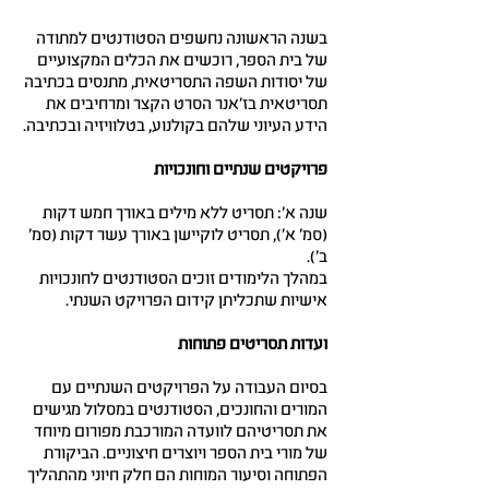
בשנה הראשונה נחשפים הסטודנטים למתודה
של בית הספר, רוכשים את הכלים המקצועיים
של יסודות השפה התסריטאית, מתנסים בכתיבה
תסריטאית בז'אנר הסרט הקצר ומרחיבים את
הידע העיוני שלהם בקולנוע, בטלוויזיה ובכתיבה.
פרויקטים שנתיים וחונכויות
שנה א': תסריט ללא מילים באורך חמש דקות
(סמ' א'), תסריט לוקיישן באורך עשר דקות (סמ'
ב').
במהלך הלימודים זוכים הסטודנטים לחונכויות
אישיות שתכליתן קידום הפרויקט השנתי.
ועדות תסריטים פתוחות
בסיום העבודה על הפרויקטים השנתיים עם
המורים והחונכים, הסטודנטים במסלול מגישים
את תסריטיהם לוועדה המורכבת מפורום מיוחד
של מורי בית הספר ויוצרים חיצוניים. הביקורת
הפתוחה וסיעור המוחות הם חלק חיוני מהתהליך