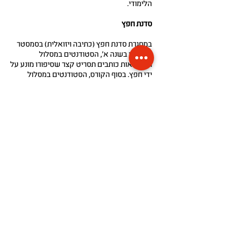
הלימודי.
סדנת חפץ
במסגרת סדנת חפץ (כתיבה ויזואלית) בסמסטר
הראשון בשנה א', הסטודנטים במסלול
תסריטאות כותבים תסריט קצר שסיפורו מונע על
ידי חפץ. בסוף הקורס, הסטודנטים במסלול
תסריטאות מציגים את תסריטיהם בפני
הסטודנטים מהמסלול המלא, שמתחילים את
סדנת תסריט החפץ בסמסטר ב'. מטרת אירוע
הפיצ'ינג הפנימי היא ליצור חיבורים בין
סטודנטים במסלול המלא לסטודנטים במסלול
תסריטאות, שאת תסריטיהם יפיקו ויביימו.
* ייתכנו שינויים
הצהרת נגישות
מפת אתר