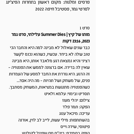
פרסים ומלגות: מקום ראשון בתחרות הפיצ'ינג
לסרטי גמר, פסטיבל חיפה 2022
סרט 1
מותו של קיץ | Summer Dies עלילתי, סרט גמר
2023, 23:16 דקות
כבר שנים שאלול לא מבינה למה היא והחבר הכי
טוב שלה לא ביחד. עכשיו, כשהוא נכנס לקשר
רציני והיא נמצאת רגע מלאבד אותו, היא מבינה
שאין לה ברירה. אם ברצונה לממש את הפנטזיה –
זה הרגע. היא גוררת את החבר למסע של העמדות
פנים, של משחק ושל תהיות – מה היה אם?...
כשהפנטזיה מתנגשת במציאות, המשחק מסתבך.
תסריט ובימוי: עלמא זלאיט
צילום: יהלי מעוז
הפקה: תמר פלד
עריכה: מיכאל ענוג
בהשתתפות: מילי עשת, לייב לב לוין, אורנה
פיטוסי, שירה וייס
הופק בתמיכת: ביה"ס סם שפיגל לקולנוע