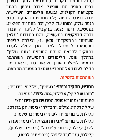
עבדה שנתיים בקורת גג חירומית לנוער בסיכון.
בבית הספר סם שפיגל צברה ניסיון במגוון
מקצועות הקולנוע, ובשנת הלימודים השלישית
זכתה בפרס הנתינה על השתתפות בהפקות. סרט
הגמר שלה, "מותו של קיץ", זכה בתחרות הפיצ'ינג
בפסטיבל חיפה 2022. במקביל ללימודיה עבדה
בכמה פרויקטים בתעשייה, בהם הסדרות "מלאך
משחית" ו"המפקדת" (כאן 11), וצילמה קליפים
ופרסומות לדיגיטל. לאחר מכן החלה לעבוד
בתחקיר לקראת השקת התוכנית "צוות שליין".
במהלך שנת הלימודים החמישית השתתפה
בחממה לפיצ'ר ראשון של אורן גרנר, ולאחר מכן
החלה לעבוד על התסריט שנוצר במסגרת החממה.
השתתפות בהפקות
תסריט, תחקיר ובימוי
: "בעינייך", עלילתי, ביכורים;
"מותו של קיץ", עלילתי, גמר.
בימוי
: "מסיבת
פיג'מות" (מתוך אסופת הסרטים הקצרים "חצי
שקל לדקה").
צילום
: "הבדלה" (בימוי: חנן ברנדס),
עלילתי, ביכורים; "דו לשוני" (בימוי: בר טלמון),
עלילתי, ביכורים; "אבידות ומציאות" (בימוי: נעמה
להב), עלילתי, ביכורים; "נבדל" (בימוי: בר טלמון),
עלילתי, גמר; "גרד לי פה" (בימוי: יניב לביא),