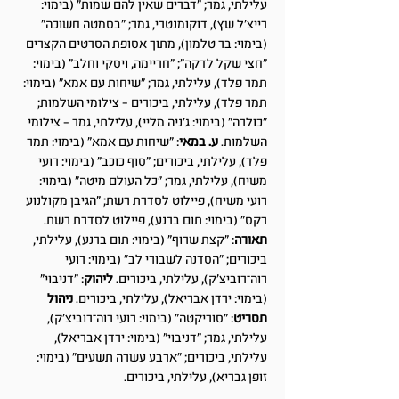
עלילתי, גמר; "דברים שאין להם שמות" (בימוי:
רייצ'ל שץ), דוקומנטרי, גמר; "בסמטה חשוכה"
(בימוי: בר טלמון), מתוך אסופת הסרטים הקצרים
"חצי שקל לדקה"; "חריימה, ויסקי וחלב" (בימוי:
תמר פלד), עלילתי, גמר; "שיחות עם אמא" (בימוי:
תמר פלד), עלילתי, ביכורים – צילומי השלמות;
"כולרה" (בימוי: ג'ניה מליי), עלילתי, גמר – צילומי
השלמות.
ע. במאי
: "שיחות עם אמא" (בימוי: תמר
פלד), עלילתי, ביכורים; "סוף כוכב" (בימוי: רועי
משיח), עלילתי, גמר; "כל העולם מיטה" (בימוי:
רועי משיח), פיילוט לסדרת רשת; "הגיבן מקולנוע
רקס" (בימוי: תום ברנע), פיילוט לסדרת רשת.
תאורה
: "קצת שרוף" (בימוי: תום ברנע), עלילתי,
ביכורים; "הסדנה לשבורי לב" (בימוי: רועי
רוה־רוביצ'ק), עלילתי, ביכורים.
ליהוק
: "דניבוי"
(בימוי: ירדן אבריאל), עלילתי, ביכורים.
ניהול
תסריט
: "סוריקטה" (בימוי: רועי רוה־רוביצ'ק),
עלילתי, גמר; "דניבוי" (בימוי: ירדן אבריאל),
עלילתי, ביכורים; "ארבע עשרה תשעים" (בימוי:
זופן גבריא), עלילתי, ביכורים.