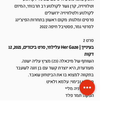
וטלוויזיה, קרן גשר לקולנוע רב תרבותי, המיזם
לקולנוע ולטלוויזיה ירושלים
פרסים ומלגות: מקום ראשון בתחרות הפיצ'ינג
לסרטי גמר, פסטיבל חיפה 2022
סרט 2
בעינייך | Her Gaze עלילתי, סרט ביכורים, 2021, 12
דקות
השותף של מיכאלה (23) מציץ עליה ישנה.
מעורערת, היא יוצרת קשר עם בן זוגה לשעבר
בתקווה למצוא בו את הביטחון שאבד.
תסריט ובימוי: עלמא זלאיט
צילום: ג'ניה מליי
הפקה: תמר פלד
עריכה: טל קומאי
בהשתתפות: מיכל מרקו, אלעד סננס, ידידיה ויטל,
דפי קרמר
הופק בתמיכת: ביה"ס סם שפיגל לקולנוע
וטלוויזיה, המיזם לקולנוע ולטלוויזיה בירושלים
השתתפות בפסטיבלים: השתתף בפסטיבל