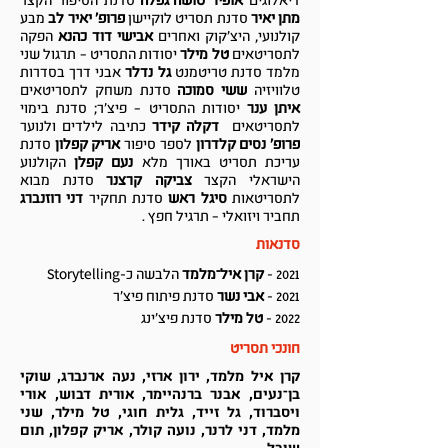
דיאלוגים
אופיר טושה־גפלה
סדנת הסיפור הקצר
מתן יאיר
סדנת תסריט לוקיישן
פרופ' יאיר לב
מבע
קולנועי, היצ'קוק ואחרים
אבישי דוד כהנא
הפקה
לתסריטאים
טל מילר
יסודות התסריט – תרגול שני
מלמד סדנת טריטמנט
גל נדלר
אבני דרך בסדרות
טלוויזיה
ששי סמוכה
סדנת משחק לתסריטאים
איתן ענר
יסודות התסריט – פיצ'ר; סדנת בימוי
לתסריטאים
דקלה קידר
כתיבה לילדים ולנוער
פרופ' נסים קלדרון
לספר סיפור
אריק קפלון
סדנת
עריכת תסריט באורך מלא
נעם קפלן
הקולנוע
הישראלי הקצר
צביקה קרצנר
סדנת מבוא
לתסריטאות
סיגל ראש
סדנת תחקיר
דני רוזנברג
תחביר ויזואלי – תרגיל חפץ .
סדנאות
2021 -
קרן איל־מלמד
הלבשה כ-Storytelling
2021 -
אבי נשר
סדנת פיתוח פיצ'ר
2022 -
טל מילר
סדנת פיצ'ינג
חונכי תסריט
קרן איל מלמד, ירון ארזי, נעה ארנברג, שוקי
בן־נעים, אבנר ברנהיימר, אורית דבוש, אורי
ויסברוד, גל זייד, גלית חוגי, טל מילר, שני
מלמד, דני לרנר, נועה קולר, אריק קפלון, תום