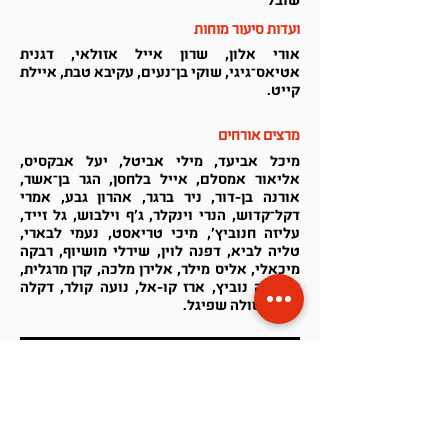
שובל
ועדות סיעור מוחות
אורי אלון, שרון אייל אזולאי, דגנית
אטיאס־גיגי, שוקי בן־נעים, עקיבא טבת, איילת
קייט.
מרצים אורחים
מיכל אביעד, מילי אביטל, יעל אבקסיס,
אליאור אמסלם, אייל בלחסן, הגר בן־אשר,
אורנה בן-דור, ניר ברגר, אהרון גבע, אמרי
דקל־קדוש, הנרי וינקלר, ג'ף וילבוש, גל זייד,
עליזה חנוביץ', מיכי טריאסט, נעמי לבארי,
טליה לביא, דפנה לוין, שירלי מושיוף, רבקה
מיכאלי, אליס מילר, אלירן מלכה, קרן מרגלית,
דניאלה נוביץ, ארז קו-אל, נועה קולר, דקלה
קידר, שולה שפיגל.