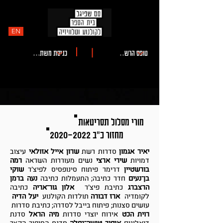
EN
מורי מסלול תסריטאות
מחזור כ"ב
2020-2022
יאיר אגמון
סדרות רשת
שרון אייל אזולאי
עיצוב
דמויות
שירי ארצי
נשים מעוררות השראה
רמה
בורשטיין
דרימר פיתוח סינופסיס לפיצ'ר
שוקי
בן־נעים
חדר כתיבה; התעמלות כתיבה
נעה ברמן
הרצברג
כתיבת פיצ'ר
אלון גור־אריה
כתיבה
לקומדיה
ארז דבורה
תולדות הקולנוע
יעל הדיה
עושים סצנות; פיתוח בייבל לסדרה; כתיבת סדרות
רוית הכט
אירוח יוצרי סדרות
מיה הראל
סדנת