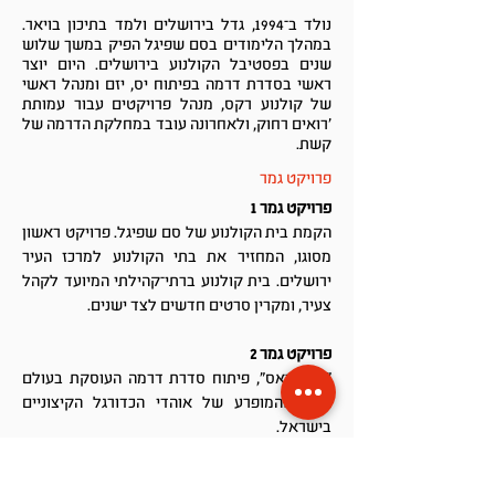
נולד ב־1994, גדל בירושלים ולמד בתיכון בויאר.
במהלך הלימודים בסם שפיגל הפיק במשך שלוש
שנים בפסטיבל הקולנוע בירושלים. היום יוצר
ראשי בסדרת דרמה בפיתוח יס, יזם ומנהל ראשי
של קולנוע רקס, מנהל פרויקטים עבור עמותת
'רואים רחוק, ולאחרונה עובד במחלקת הדרמה של
קשת.
פרויקט גמר
פרויקט גמר 1
הקמת בית הקולנוע של סם שפיגל. פרויקט ראשון
מסוגו, המחזיר את בתי הקולנוע למרכז העיר
ירושלים. בית קולנוע ברתי־קהילתי המיועד לקהל
צעיר, ומקרין סרטים חדשים לצד ישנים.
פרויקט גמר 2
"אולטראס", פיתוח סדרת דרמה העוסקת בעולם
היצרי והמופרע של אוהדי הכדורגל הקיצוניים
בישראל.
עבודות נוספות בביה"ס