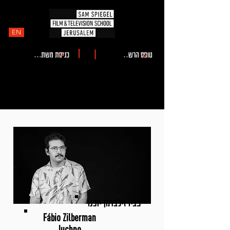
EN
פביו זילברמן יוכנו
Fábio Zilberman
Iuchno