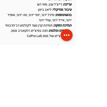
עריכה:
רייצ'ל שץ, מאי רש
עיבוד מוזיקלי:
ליאב ביטן
בהשתתפות:
מיכל ידגר, יוסי ידגר, נוה ידגר, אופיר
ידגר, אייל ידגר, שלי ידגר
תמיכת הפקה:
תמיכת קרן גשר לקולנוע רב־תרבותי
פרסים ומלגות:
זוכה בפיצ'ינג דוקאביב 2021;
זוכה בפיצ'ינג של 2021 CoPro Lab
בריגדיירו | Brigadeiro
דוקומנטרי, ביכורים, 2021,
16 דק'
תקציר:
בריגדיירו הוא הממתק הלאומי של ברזיל.
כשג'ורג'ה ומיגל, אם חד־הורית ובנה בן ה־8, מהגרים
מברזיל לקריית־ים, הם נאלצים למכור את הממתק
ברחבי העיר כדי לשרוד.
תחקיר, תסריט, בימוי, צילום ועריכה:
פביו
זילברמן־יוכנו
הפקה:
לב אורלוב
עיבוד מוזיקלי:
מיגל בזנוס
בהשתתפות:
ג'ורג'ה טורוס, מיגל טורוס