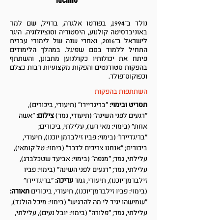
נולד ב־1994, בפורטו אלגרה, ברזיל, שם למד
באוניברסיטה קולנוע, היסטוריה וסוציולוגיה. היגר
לישראל ב־2016, ואחרי שנה של לימודי עברית
התחיל ללמוד בסם שפיגל. במהלך הלימודים
פיתח את יכולותיו כקולנוען מתבונן, והשתתף
בהפקות סטודנטים והפקות מקצועיות רבות כצלם
וכפוקוס־פולר.
השתתפות בהפקות
תסריט ובימוי:
"בריגדיירו" (תיעודי, ביכורים),
"רגעים לפני השינה" (תיעודי, גמר)
צילום:
"אשה
אחת" (בימוי: מאי רש), עלילתי, ביכורים;
"בריגדיירו" (בימוי: פביו זילברמן יוכנו), תיעודי,
ביכורים; "אנחנו צריכים לדבר" (בימוי: טל קומאי),
עלילתי, גמר; "מגפה" (בימוי: אביעד שטכלברג),
עלילתי, גמר; "רגעים לפני השינה" (בימוי: פביו
זילברמן־יוכנו), תיעודי, גמר
עריכה:
"בריגדיירו"
(בימוי: פביו זילברמן־יוכנו), תיעודי, ביכורים
תאורה:
"שמישהו יגיד לי מה להרגיש" (בימוי: מיכל הולנד),
עלילתי, גמר; "פלורה" (בימוי: יובל נעים), עלילתי,