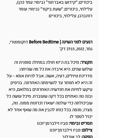
ביכורים; "קידוש באבו־תור" (בימוי: עמר כהן),
עלילתי, ביכורים; "שעת ביקור" (בימוי: עומר
רוזנברג), עלילתי, ביכורים
רגעים לפני השינה | Before Bedtime
דוקומנטרי,
גמר, 2022, 27:15 דק'
תקציר:
מיכל בת ה־47 חולה במחלה סופנית זה
שלוש שנים. היא איבדה את כל מה שהיתה:
מדריכת טיולים, רעיה, אשה. אבל להיות אמא – על
זה היא לא תוותר עד לנשימתה האחרונה. בניסיון
עיקש לחיות את חודשיה האחרונים במלואם, היא
ובנה נוה נאחזים בכל דקה שעוברת. מיכל עושה כל
שביכולתה כדי שלנוה ישארו זכרונות ממנה. נוה,
מצדו, מנסה בכל כוחו להבין את מה שאף אחד לא
יכול לספר לו.
תסריט ובימוי:
פביו זילברמן־יוכנו
צילום:
פביו זילברמן־יוכנו
הפקה:
לב אורלוב