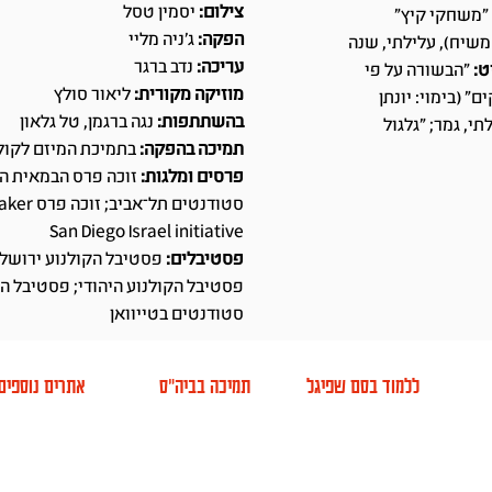
צילום:
יסמין טסל
; "משחקי קיץ"
הפקה:
ג'ניה מליי
י משיח), עלילתי, שנה
עריכה:
נדב ברגר
ט:
"הבשורה על פי
מוזיקה מקורית:
ליאור סולץ
" (בימוי: יונתן
בהשתתפות:
נגה ברגמן, טל גלאון
תי, גמר; "גלגול
תמיכה בהפקה:
בתמיכת המיזם לקולנ
פרסים ומלגות:
זוכה פרס הבמאית ה
San Diego Israel initiative
פסטיבלים:
פסטיבל הקולנוע ירושלי
פסטיבל הקולנוע היהודי; פסטיבל ה
סטודנטים בטייוואן
ללמוד בסם שפיגל
תמיכה בביה"ס
אתרים נוספים
אודות
למה סם שפיגל
הקמפוס החדש
א
ועד מנהל
מסלולי לימוד
תמיכה בביה"ס
VOD
צה ציבורית
לימודי חוץ
שותפים
MA