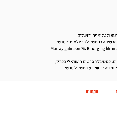
וע ולטלוויזיה ירושלים
מבטיחה בפסטיבל הבינלאומי לסרטי
סטודנטים תל־אביב; זוכה פרס Emerging filmmaker של Murray galinson
ם; פסטיבל הסרטים הישראלי בפריז;
קומדיה ירושלים; פסטיבל סרטי
תקנונים
תר החממה
מדיניות פרטיות
 אתר
מניעת הטרדות מיניות
CINE
הצהרת נגישות