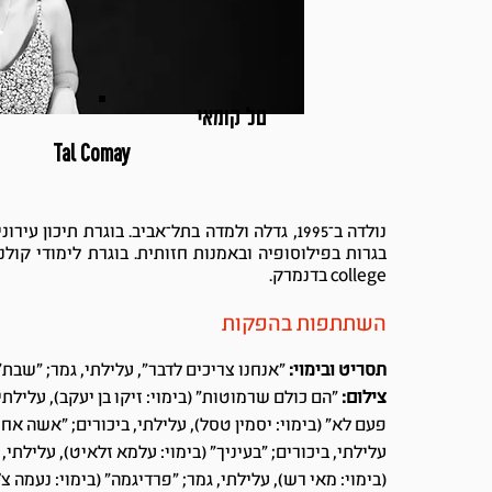
טל קומאי
Tal Comay
נולדה ב־1995, גדלה ולמדה בתל־אביב. בוגרת תיכון ע
college בדנמרק.
השתתפות בהפקות
תסריט ובימוי:
"אנחנו צריכים לדבר", עלילתי, גמר; "שבת"
צילום:
"הם כולם שרמוטות" (בימוי: זיקו בן יעקב), עלילתי
פעם לא" (בימוי: יסמין טסל), עלילתי, ביכורים; "אשה אחת
עלילתי, ביכורים; "בעיניך" (בימוי: עלמא זלאיט), עלילתי,
(בימוי: מאי רש), עלילתי, גמר; "פרדיגמה" (בימוי: נעמה צ'