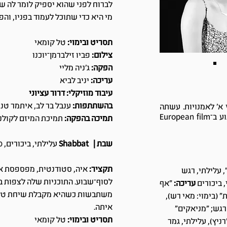
לברוח לפני שהוא יספיק לומר לה שזה
מי היא כדי שתוכל לעמוד בפניו, וה
תסריט ובימוי:
טל קומאי
צילום:
פביו זילברמן־יוכנו
הפקה:
ג'ניה מליי
עריכה:
יניב לביא
עיבוד מוזיקלי: דרור עציוני
בהשתתפות:
ענבל בר לב, איתמר טנ
ירוני א' לאמנויות. עשתה
בגרות בפילוסופיה ובאמנות חזותית. בוגרת לימודי קולנוע ב־European film
תמיכה בהפקה:
תמיכת המיזם לקולנו
שבת | Shabbat
עלילתי, ביכורים, 2020, 11:11 דק'
תקציר:
איה, סטודנטית, מפספסת את
, עלילתי, רגש
לסוף־שבוע. התוכניות שלה לצפות 
, ביכורים
עריכה:
"אף
משתבשות כשהיא מקבלת שיחת טלפ
" (בימוי: מאי רש),
איתה.
 רגש; "מניאקים"
תסריט ובימוי:
טל קומאי
רניץ), עלילתי, גמר