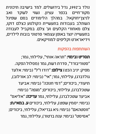
נולד ב־1992, גדל בירושלים. למד בישיבה תיכונית
מקור־חיים בכפר עציון. נשוי לשקד ואב
לניצן־יחזקאל. במהלך הלימודים בסם שפיגל
השתלב בעבודות בתעשיית הקולנוע כצלם דוקו,
צלם מאחורי הקלעים וע' צלם. במקביל לעבודה
בתעשייה יוצר באופן עצמאי סרטוני בובות לילדים,
וידיאו־ארט וקליפים למוזיקאים.
השתתפות בהפקות
תסריט ובימוי:
"תראה אותי", עלילתי, גמר;
"סטוריבורד", סדרת רשת, גמר (מסלול הפקה.
מפיק: יניב הכט)
צילום:
"דודו ז"ל" (בימוי: אלעד
גולדברג), עלילתי, גמר; "אי" (בימוי: לב אורלוב),
תיעודי, ביכורים; "דמי חנוכה" (בימוי: אביעד
שטכלברג), עלילתי, ביכורים; "מגפה" (בימוי:
אביעד שטכלברג), עלילתי, גמר
עריכה:
"אליאס"
(בימוי: יסמין שפט), עלילתי, ביכורים
ע. במאי/ת:
"ווסטהאם" (בימוי: גיא גבריאל), עלילתי, ביכורים;
"אסיסט" (בימוי: ענת ברטור), עלילתי, גמר