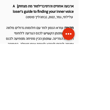
ארבעה אחוזים והדפיברילטור מת מצחוק| A
loser’s guide to finding your inner voice
עלילתי, גמר, 2022, (בתהליך פוסט)
תקציר:
עזרא הנסון לוזר עם חלומות גדולים מלווה
את גבי שופמן הקשיש לכנס הצדעה ללוחמי
ראשית המדינה. שופמן הכין מתיחה מפתיעה לכנס
ומנסה לגרום לעזרא לשתף איתו פעולה, בתמורה
יעזור לו שופמן לצלוח אודישן מיוחד בטלוויזיה.
השניים יוצאים יחד למסע משותף שסופו תלוי
ביכולתם לעבוד יחד.
תסריט ובימוי:
גיל ישי
צילום:
נבט מזור
הפקה :
שניר להב
עריכה:
גיל שליו, קטיה לטרגאוס
עיבוד מוזיקלי:
אמיתי מן
הצהרת נגישות