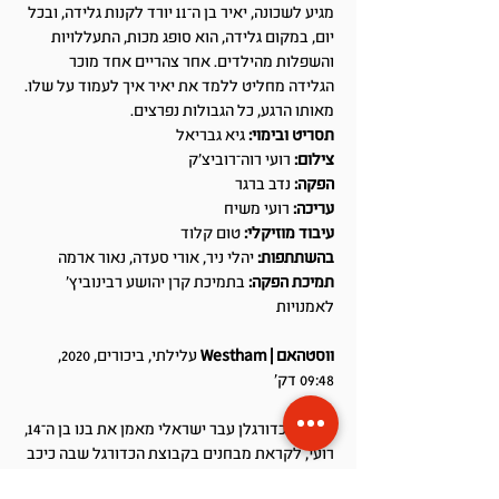
מגיע לשכונה, יאיר בן ה־11 יורד לקנות גלידה, ובכל
יום, במקום גלידה, הוא סופג מכות, התעללויות
והשפלות מהילדים. אחר צהריים אחד מוכר
הגלידה מחליט ללמד את יאיר איך לעמוד על שלו.
מאותו הרגע, כל הגבולות נפרצים.
תסריט ובימוי:
גיא גבריאל
צילום:
רועי רוה־רוביצ'ק
הפקה:
נדב ברגר
עריכה:
רועי משיח
עיבוד מוזיקלי:
טום קלוד
בהשתתפות:
יהלי ניר, אורי סעדה, נאור ארמה
תמיכת הפקה:
בתמיכת קרן יהושע רבינוביץ'
לאמנויות
ווסטהאם | Westham
עלילתי, ביכורים, 2020,
09:48 דק'
תקציר:
כדורגלן עבר ישראלי מאמן את בנו בן ה־14,
רועי, לקראת מבחנים בקבוצת הכדורגל שבה כיכב
בעבר. הוא מאמן אותו באותה אינטנסיביות שבה