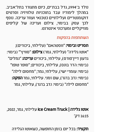
נולד ב־1994, גדל בבת־ים, כיום מתגורר בתל־אביב.
במהלך לימודיו עבד בתוכניות טלוויזיה וסרטים
דוקומנטריים ועלילתיים כטכנאי ועוזר עריכה. נוסף
לכך עסק בבימוי, צילום ועריכה של קליפים
מוזיקליים ומערכוני אינטרנט.
השתתפות בהפקות
תסריט ובימוי:
"ווסטהאם" (עלילתי, ביכורים);
"אוטו גלידה" (עלילתי, גמר)
צילום:
"סוויץ'" (בימוי:
גדעון דיין־פורס), עלילתי, ביכורים
עריכה:
"נמלים"
(בימוי: הדר בונס), עלילתי, ביכורים; "סופר טופו"
(בימוי: עומרי ישי), עלילתי, גמר; "מחסום לילה"
(בימוי: נדב ברגר), שם זמני. עלילתי, גמר
הפקה:
"מחסום לילה" (בימוי: נדב ברגר), עלילתי, גמר
אוטו גלידה | Ice Cream Truck
עלילתי, גמר, 2022,
16:15 דק'
תקציר:
בכל יום בזמן החופשה, כשאוטו הגלידה