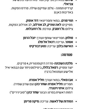
שלום.
במאית, מפיקה, תסריטאית ועורכת:
מיטל
צביאלי.
קרדיט תמונה - צלם: עמיקם שילה. פרדס הפקות.
באדיבות כאן 11
תווי פנים.
במאי ותסריטאי:
דוד אופק
.
מפיקים:
לאה טוניק, לב אורלוב
, לב אורלוב הפקות.
צילום:
גל רומבק
. עורכת:
גל רוזנבלוט.
פולחן.
תסריטאי שותף ועורך:
יובל הרמן
אסתר.
עריכה:
דנאל אל פלג
האישה בלבן
עריכה:
נטע דבורקיס
פנורמה:
מלכת השכונה
-סדרה דוקומנטרית, 4 פרקים.
יוצר ומפיק:
רפאל בלולו,
ביפילמס (יחד עם הבמאי איל
אלישע ועמנואל ברבי)
אבו סאלי.
במאי ועורך:
חליל אפרת
.
תסריט:
חליל אפרת
ו
שחר כהן
(עם שרון שמיר).
צילום:
איתי וינוגרד.
דמות ראשית בסרט: הבוגר
שחר כהן
("סובינירים")
הסודות של לאשה
. עריכה:
מיקה פרימן