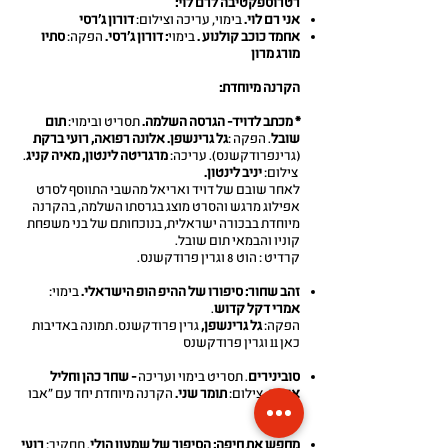
רטרוספקטיבה לרם לוי:
אני רם לוי.
בימוי, עריכה וצילום:
דורון ג'רסי
אחמד כוכב קולנוע .
בימוי
: דורון ג'רסי.
הפקה:
סתיו
מורג מרון
הקרנה מיוחדת:
* מכתב לדויד- הגרסה השלמה.
תסריט ובימוי:
תום
שובל
. הפקה :
גל גרינשפן. אלונה רפואה, רועי ברקת
(גרינפרודקשנס). עריכה:
מרגריטה לינטון, מאיה קניג
.
צילום:
יניב לינטון.
לאחר שובם של דויד ואריאל מהשבי התווסף לסרט
אפילוג מרגש והסרט מוצג בגרסתו השלמה, בהקרנה
מיוחדת בבכורה ישראלית, בנוכחותם של בני משפחת
קוניו והבמאי תום שובל.
קרדיט : הוט 8 וגרין פרודקשנס.
זהב שחור: סיפורו של ההיפ הופ הישראלי.
בימוי:
אמרי דקל קדוש
.
הפקה:
גל גרינשפן,
גרין פרודקשנס. תמונה באדיבות
כאן 11 וגרין פרודקשנס
סובינירים
. תסריט בימוי ועריכה
- שחר כהן וחליל
אפרת.
צילום:
תומר שני.
הקרנה מיוחדת יחד עם "אבו
סאלי".
מחפש את חיפה: הסיפור של שמעון הולי
. תחקיר:
רועי