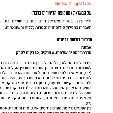
edenakshoti1@gmail.com
על הבוגר/ת (מתקופת הלימודים בלבד)
יליד 1996, במקור מקריית חיים כיום בירושלים. בוג
העברית במסלול פילוסופיה וספרות כללית והשוואתית.
עבודות בולטות בביה"ס
אמונה
סדרת דרמה ירושלמית, 6 פרקים, 30 דקות לפרק
בירושלים המפולגת, על הגבול שבין סצנת הברים של מרכז 
לשכונות החרדיות, נוצר חיכוך שמצית אש בין העולמות המנ
(27), מוזיקאי חילוני כושל, מתחיל את שנת ההכשרה שלו 
לספרות בבית ספר דתי לבנות. הוא משוכנע שזו תהיה שנה 
ילמד בנות שקטות וצנועות, יחסוך כסף ויחזור למוזיקה. אב
בשיעור הראשון הוא מגלה שהבנות של י"
שהיה לו לגביהן. הן חדות, פרועות, חצופות ובעיקר הרבה יו
פאנקיסטיות ממנו. במיוחד נערה אחת חכמה, עוקצנית ואבו
(17).
בין השניים נרקמת מערכת יחסים אינטימית ומיוחדת. אמונ