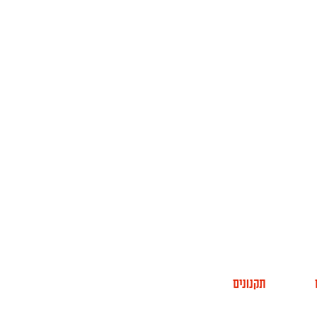
תקנונים
תר החממה
מדיניות פרטיות