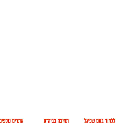
ללמוד בסם שפיגל
תמיכה בביה"ס
אתרים נוספים
אודות
למה סם שפיגל
הקמפוס החדש
א