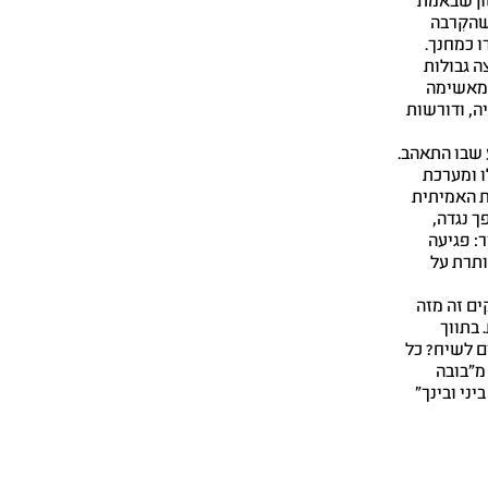
ון שבאמת
שהקִרבה
ו כמחנך.
ה גבולות
ומאשימה
ה, ודורשות
 שבו התאהב.
ו ומערכת
ת האמיתית
 נגדה,
: פגיעה
ותרת על
ים זה מזה
 בתווך
ם לשיח? כל
מ"בובה
ני ובינך"