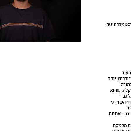
ר האוניברסיטה
העיר
וכרים:
יותם
כמורה
קלה, שהוא
ל כבר
ב 1 רחוקות מהדימוי השמרני
תר
דה –
אמונה
ה מכניסה