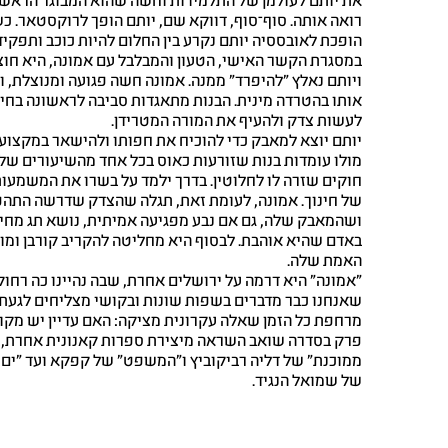
את יותם לעולמן של התלמידות וחשה שהוא המבוגר הראש
רואה אותה. סוף־סוף, דווקא שם, יותם הופך לרוקסטאר. כ
הופכת לאובססיה יותם נקרע בין החלום להיות כוכב ותפקיד
במסגרת הקשר האישי, הטעון והמבלבל עם אמונה, היא חוצ
ויותם נאלץ "להיפרד" ממנה. אמונה חשה פגועה ומנוצלת, 
אותו בהטרדה מינית. הבנות מתאגדות סביבה לראשונה בחיי
לעשות צדק ולהעיף את המורה המטרידן.
יותם יוצא למאבק כדי להוכיח את חפותו ולהישאר במקצוע
מולו עומדות בנות שזורעות כאוס בכל אחד מהשיעורים של
חוקים שזרה לו לחלוטין. בדרך ילמד על בשרו את המשמעו
של חינוך. אמונה, לעומת זאת, תגלה שהצדק שדרשה התהפך
ושהמאבק שלה, גם אם נבע מפגיעה אמיתית, נושא תג מחיר
באדם שהיא אוהבת. לבסוף היא מחליטה להקריב קורבן ומו
האמת שלה.
"אמונה" היא דרמה על ירושלים אחרת, שבה נהיינו כה רחוק
שאנחנו כבר מדברים בשפות שונות ובקושי מצליחים לגעת.
מרחפת כל הזמן שאלה עקרונית מציקה: האם עדיין יש מקו
פרק בסדרה שואב השראה מיצירת ספרות קאנונית אחרת, 
ממוכנת" של דליה רביקוביץ ו"המשפט" של קפקא ועד "ים בי
של שמואל הנגיד.