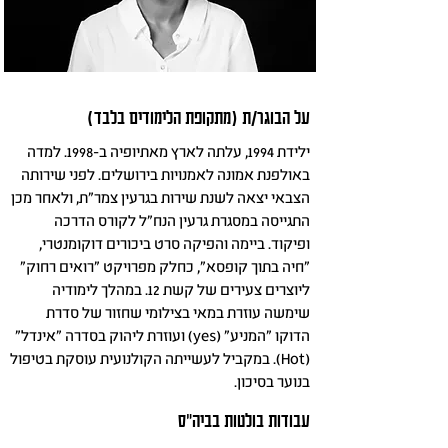
על הבוגר/ת (מתקופת הלימודים בלבד)
ילידת 1994, עלתה לארץ מאתיופיה ב-1998. למדה
באולפנת אמונה לאמנויות בירושלים. לפני שירותה
הצבאי יצאה לשנת שירות בגרעין צמר"ת, ולאחר מכן
התגייסה במסגרת גרעין הנח"ל לקורס הדרכה
ופיקוד. ביימה והפיקה סרט ביכורים דוקומנטרי,
"חיה בתוך קופסא", כחלק מפרויקט "רואים רחוק"
ליוצרים צעירים של קשת 12. במהלך לימודיה
שימשה עוזרת במאי בצילומי שחזור של סדרת
הדוקו "המניע" (yes) ועוזרת ליהוק בסדרה "אינדל"
(Hot). במקביל לעשייתה הקולנועית עוסקת בטיפול
בנוער בסיכון.
עבודות בולטות בביה"ס