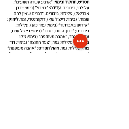
תסריט, תחקיר ובימוי
: "ארבע עשרה תשעים",
עלילתי, ביכורים.
עריכה
: "דניבוי" (בימוי: ירדן
אבריאל), עלילתי, ביכורים; "דברים שאין להם
שמות" (בימוי: רייצ'ל שץ), דוקומנטרי, גמר.
ליהוק
:
"קידוש באבו־תור" (בימוי: עמר כהן), עלילתי,
ביכורים; "ברוך השם, בסדר" (בימוי: רייצ'ל שץ),
עלילתי, גמר; "אהבה מעופפת" (בימוי: זיקו
בן־יעקב), עלילתי, גמר; "צעד החוצה" (בימוי: דוד
צור), עלילתי, גמר.
ניהול תסריט
: "אהבה מעופפת"
(בימוי: זיקו בן יעקב), עלילתי, גמר; "צעד החוצה"
(בימוי: דוד צור), עלילתי, גמר.
ארט
: "מה נשתנה"
(בימוי: סלומון צ'קול), עלילתי, גמר; "פלורה" (בימוי:
יובל נעים), עלילתי, ביכורים.
הצהרת נגישות