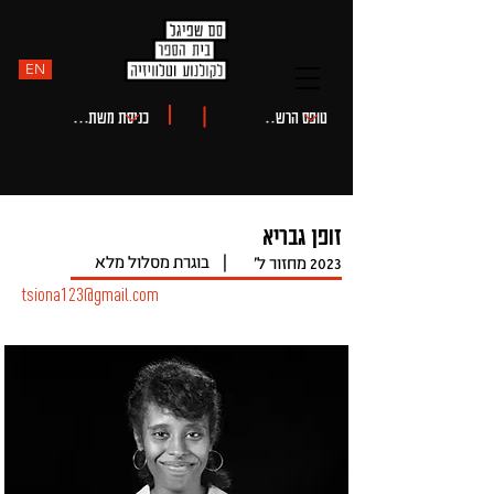
EN
זופן גבריא
|
בוגרת מסלול מלא
2023
מחזור ל'
tsiona123@gmail.com