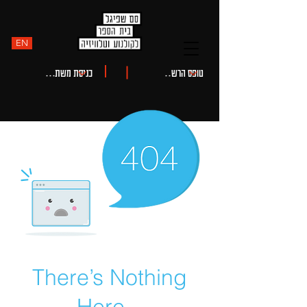
EN
There’s Nothing
Here...