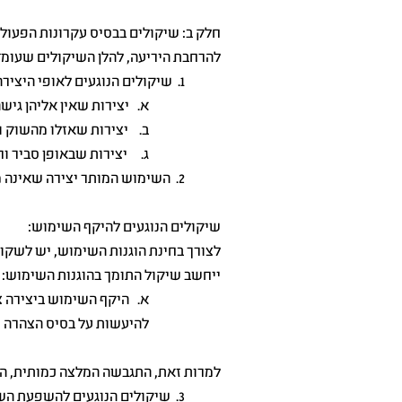
חלק ב: שיקולים בבסיס עקרונות הפעול
להרחבת היריעה, להלן השיקולים שעומד
1. שיקולים הנוגעים לאופי היצירה: כל אחד מהמאפיינים להלן, ייחשב כשיקול התומך בהוגנות השימוש:
א. יצירות שאין אליהן גיש
ב. יצירות שאזלו מהשוק ול
ג. יצירות שבאופן סביר ור
2. השימוש המותר יצירה שאינה מיועדת מלכתחילה לימוד יהיה רחב יותר.
שיקולים הנוגעים להיקף השימוש:
לצורך בחינת הוגנות השימוש, יש לשקול
ייחשב שיקול התומך בהוגנות השימוש:
א. היקף השימוש ביצירה צ
להיעשות על בסיס הצהרה 
למרות זאת, התגבשה המלצה כמותית, המ
3. שיקולים הנוגעים להשפעת השימוש על ערכה של היצירה ועל השוק הפוטנציאלי שלה: