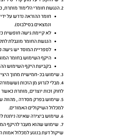
1. יש להקפיד על מתן קרדיט ליוצר היצירה, בהיקף ובמידה המקובלים והראויים בנסיבות העניין.כולל בשימוש חלקי של הצירה
2. הנגשת חומרי הלימוד מותרת, כאשר היא נחוצה לצורך הוראת הקורס ונעשית בהיקף ובמידה הדרושים לצרכי הוראה.
חומר ההוראה נדרש על ידי 
ונמצאים בסילבוס).
לא קיימת גישה חופשית כד
הנגשת החומר מוגבלת לתלמ
לספריית המוסד יש גישה כד
היקף השימוש בחומר המוגן 
בקביעת היקף השימוש ההוג
3. שימוש בכ-חמישית מתוך היצירה (20%) מהווה שימוש הוגן. הבחינה אינה רק כמותית אלא גם איכותית.
4. מבלי לגרוע מן הזכות (ששמורה לספריה בלבד) העתקת יצירה ספר שלמה בהתאם להוראות סעיף 30(א)
לחוק זכות יוצרים, מותרת כאשר שו
5. שימוש בפרק מסדרה , מהווה 
למכלול השיקולים האמורים.
6. שימוש ביצירה שאינה ניתנת לחלוקה בשלמותה (כגון תמונה, צילום, טבלה, תרשים או שיר) מהווה שימוש הוגן.
7. שימוש שהוא מעבר להיקף המתו
שיקול דעת בנוגע למכלול אמות ה