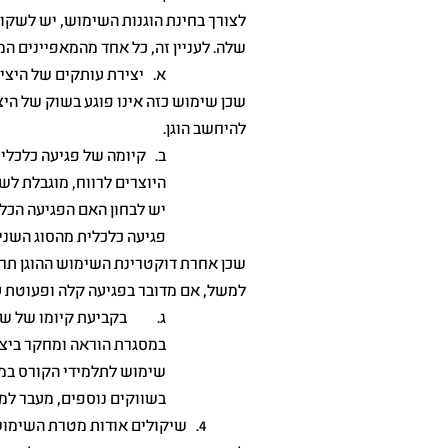
לצורך בחינת הוגנות השימוש, יש לשקו
שלה. לעניין זה, כל אחד מהמאפיינים המ
א. יצירת עותקים של היציר
שכן שימוש כזה אינו פוגע בשוק של היצ
להיחשב הוגן.
ב. קיומה של פגיעה כלכלית
היוצרים לרווח, מוגבלת לש
יש לבחון האם הפגיעה הכל
פגיעה כלכלית מהסוג השני,
שכן אחרת דוקטרינת השימוש ההוגן תרוק
למשל, אם מדובר בפגיעה קלה ופעוטת ע
ג. בקביעת קיומו של שוק 
במסגרת הוראה ומחקר ביצי
שימוש לתלמידי הקורס במשך
בשווקים נוספים, מעבר למ
4. שיקולים אודות מטרת השימוש: מטרת השימוש ואופיו: