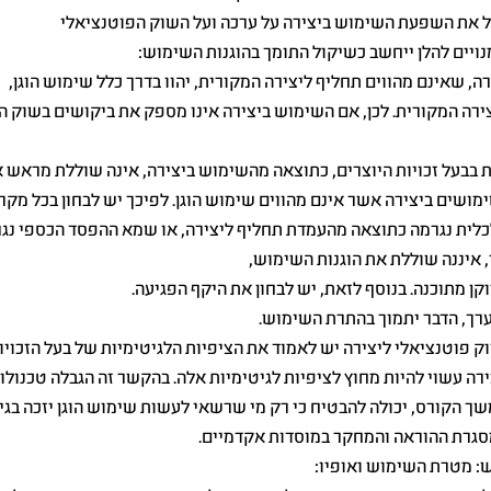
ל את השפעת השימוש ביצירה על ערכה ועל השוק הפוטנציאלי
נויים להלן ייחשב כשיקול התומך בהוגנות השימוש:
ה, שאינם מהווים תחליף ליצירה המקורית, יהוו בדרך כלל שימוש הוגן,
ירה המקורית. לכן, אם השימוש ביצירה אינו מספק את ביקושים בשוק ה
 בבעל זכויות היוצרים, כתוצאה מהשימוש ביצירה, אינה שוללת מראש א
ימושים ביצירה אשר אינם מהווים שימוש הוגן. לפיכך יש לבחון בכל מקר
כלית נגרמה כתוצאה מהעמדת תחליף ליצירה, או שמא ההפסד הכספי נג
 איננה שוללת את הוגנות השימוש,
ן מתוכנה. בנוסף לזאת, יש לבחון את היקף הפגיעה.
רך, הדבר יתמוך בהתרת השימוש.
פוטנציאלי ליצירה יש לאמוד את הציפיות הלגיטימיות של בעל הזכויות
רה עשוי להיות מחוץ לציפיות לגיטימיות אלה. בהקשר זה הגבלה טכנול
 הקורס, יכולה להבטיח כי רק מי שרשאי לעשות שימוש הוגן יזכה בגיש
סגרת ההוראה והמחקר במוסדות אקדמיים.