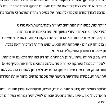
מרצה לצורך קורס הנלמד (לדוגמה, על בסיס הצהרת המרצה כי מדובר בח
ין לחומר, במקורות הפתוחים לעיון הציבור ברשת האינטרנט
ידי הקורס -באתר ייעודי במשך תקופת הלימודים והבחינות.
ין לעותק אחד לפחות של הכותר ממנו נלקחו הקטעים אודיו-ויזואלים.
בזכויות יוצרים - שימוש הוגן הוא שימוש מידתי לצרכי הוראה בלבד.
ן יילקחו בחשבון השיקולים הבאים:
ם עותק ממנו אינו מצוי באוסף הספרייה ולא ניתן לאתרו בהוצאה לאור. (
שימוש הוגן. במידה שנדרשת הנגשה של מספר פרקים מתוך אותה הסדרה ,
אר לעיל, או שאינו עומד בתנאים שצוינו לעיל, יהיה גם הוא במקרים רב
מידה.