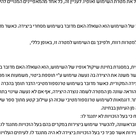
 את מטרת השימוש ואופיו. לעניין זה, כל אחד מהמאפיינים המנויים להל
ו של השימוש הוא השאלה האם מדובר בשימוש מסחרי ביצירה. כאשר מד
רות רווח, ולפיכך גם השימוש למטרה זו, באופן כללי,
ת, במסגרת בחינת שיקול אופיו של השימוש, הוא השאלה האם מדובר ב
ר משנה את היצירה בה נעשה שימוש ע"י תוספת ביטוי, משמעות או מסר
ירה המקורית. כאשר מדובר בשימוש טרנספורמטיבי הדבר תומך בהכרה בש
הוראה שונה מן המטרה לשמה נוצרה היצירה, אף אם לא נעשה שינוי בתוכן
ותר. דוגמאות לשימוש טרנספורמטיבי שכזה הן שילוב קטע מתוך ספר של
ן העיתון בבחינה.
כי בעל הזכויות לא יתנגד לו:
בראשונה, להכשיר שימוש ביצירות במקרים בהם בעל הזכויות מתנגד לו.
ות אשר סביר כי בעל הזכויות ביצירה לא היה מתנגד לו. לעיתים העלו