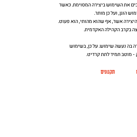
יכים את השימוש ביצירה המסוימת. כאשר
ש הוגן, ועל כן מותר.
היצירה אשר, אף שהוא מהותי, הוא פעוט.
צה בקרב הקהילה האקדמית.
ה בה נעשה שימוש. על כן, בשימוש
 - מוטב תמיד לתת קרדיט.
תקנונים
תר החממה
מדיניות פרטיות
 אתר
מניעת הטרדות מיניות
CINE
הצהרת נגישות
מפת אתר