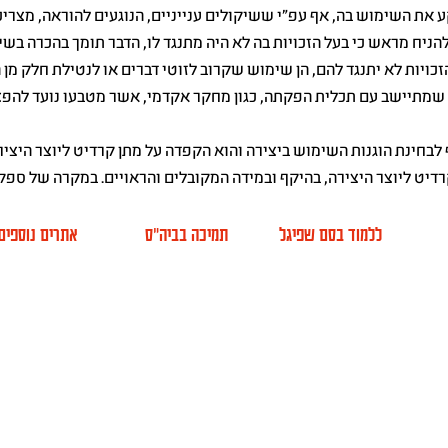
ע את השימוש בה, אף עפ"י ששיקולים ענייניים, הנוגעים להוראה, מצר
ניח מראש כי בעל הזכויות בה לא היה מתנגד לו, הדבר תומך בהכרה בשימו
כויות לא יתנגד להם, הן שימוש שקרוב לזוטי דברים או לנטילת חלק מן 
 שמתיישב עם תכלית הפקתה, כגון מחקר אקדמי, אשר מטבעו נועד להפ
בחינת הוגנות השימוש ביצירה והוא הקפדה על מתן קרדיט ליוצר היציר
רדיט ליוצר היצירה, בהיקף ובמידה המקובלים והראויים. במקרה של ספק
ללמוד בסם שפיגל
תמיכה בביה"ס
אתרים נוספים
אודות
למה סם שפיגל
הקמפוס החדש
א
ועד מנהל
מסלולי לימוד
תמיכה בביה"ס
VOD
צה ציבורית
לימודי חוץ
שותפים
MA
צוות ביה"ס
ימים פתוחים
סיפור שלנו
הרשמה
בוגרים
צוות הוראה
עמיתי כבוד