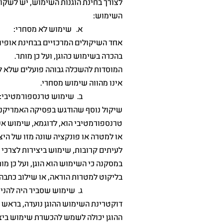
לצורך בחינת הוגנות השימוש, יש לשקול
השימוש:
א. שימוש לא מסחרי:
אחד השיקולים המרכזיים בבחינת אופי
בהכרה בשימוש כהוגן, ועל כן מותר.
המוסדות להשכלה גבוהה פועלים שלא למט
אינו מהווה שימוש מסחרי.
ב. שימוש טרנספורמטיבי:
שיקול נוסף שהודגש בפסיקה האמריקני
טרנספורמטיבי הוא, לדוגמא, שימוש אש
או למטרה או פונקציה שונה מזו של היצ
לעיתים קרובות, שימוש ביצירות לצרכי 
במסקנה כי השימוש הוא הוגן, ועל כן מ
בליקוט למטרות הוראה, או שילוב כתבה מ
ג. שימוש שסביר היה להניח 
דוקטרינת השימוש ההוגן נועדה, בראש ו
ההוגן יכולה לשמש להכשרת שימוש ביציר